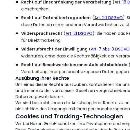
Recht auf Einschränkung der Verarbeitung
(
Art. 18
einschränken.
Recht auf Datenübertragbarkeit
(
Art. 20 DSGVO
): 
diese Daten an einen anderen Verantwortlichen zu üb
Widerspruchsrecht
(
Art. 21 DSGVO
): Sie haben das 
für Direktmarketing.
Widerrufsrecht der Einwilligung
(
Art. 7 Abs. 3 DSGVO
widerrufen, ohne dass die Rechtmäßigkeit der Verarbe
Recht auf Beschwerde bei einer Aufsichtsbehörde
Verarbeitung Ihrer personenbezogenen Daten gegen 
Ausübung Ihrer Rechte
Um eines dieser Rechte auszuüben, kontaktieren Sie un
und innerhalb der von diesen Gesetzen vorgeschriebenen F
Daten zu gewährleisten.
Wir sind bestrebt, Ihnen die Ausübung Ihrer Rechte zu e
hinsichtlich des Umgangs mit Ihren personenbezogenen D
Cookies und Tracking-Technologien
Wir bei Noxon GmbH schätzen Ihre Privatsphäre und ver
Diese Technologien spielen eine entscheidende Rolle, um